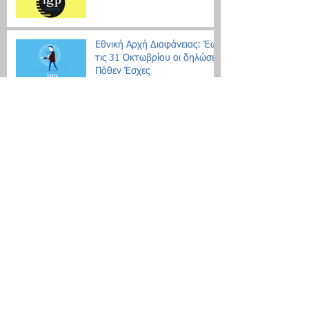
Εθνική Αρχή Διαφάνειας: Έως
τις 31 Οκτωβρίου οι δηλώσεις
Πόθεν Έσχες
Νέο μοντέλο ρύθμισης χρεών
με αντικειμενικά κριτήρια
Search By Tags
Δεν υπάρχουν ακόμη ετικέτες.
Follow Us