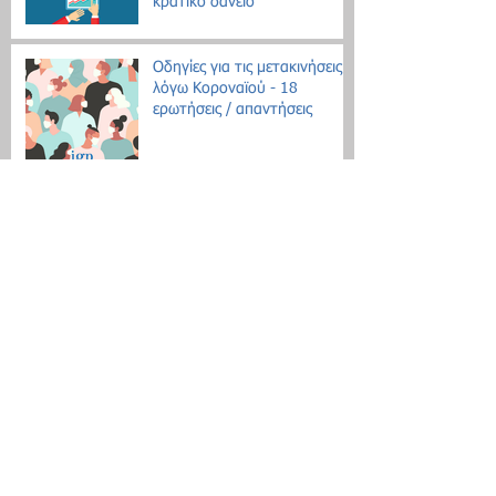
κρατικό δάνειο
Οδηγίες για τις μετακινήσεις
λόγω Κοροναϊού - 18
ερωτήσεις / απαντήσεις
Επίδομα θέρμανσης: Ξεκινάει
η διάθεση του πετρελαίου
Εθνική Αρχή Διαφάνειας: Έως
τις 31 Οκτωβρίου οι δηλώσεις
Πόθεν Έσχες
Νέο μοντέλο ρύθμισης χρεών
με αντικειμενικά κριτήρια