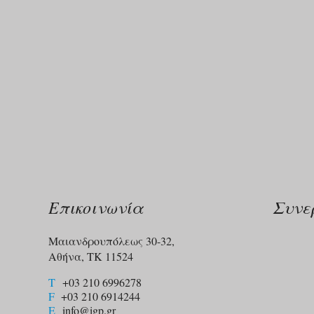
Επικοινωνία
Συνε
Μαιανδρουπόλεως 30-32,
Αθήνα, ΤΚ 11524
T
+03 210 6996278
F
+03 210 6914244​
E
info@igp.gr