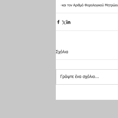
-και τον Αριθμό Φορολογικού Μητρώου
Σχόλια
Γράψτε ένα σχόλιο...