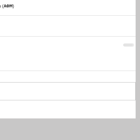
 (
ΑΦΜ
)