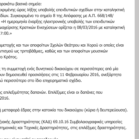
αρακάτω βασικά σημεία:
κριμένης ώρας λήξης υποβολής επενδυτικών σχεδίων στην καταληκτική 
δίων. Συγκεκριμένα το σημείο 8 της Απόφασης με Α.Π. 668/148/
: «Η ημερομηνία έναρξης ηλεκτρονικής υποβολής των επενδυτικών 
αχείρισης Κρατικών Ενισχύσεων ορίζεται η 08/03/2016 με καταληκτική 
17:00.»
μετοχής και των αποφοίτων Σχολών Θεάτρου και Χορού οι οποίες είναι 
ιτισμού ως τριτοβάθμιες, καθώς και των αποφοίτων μουσικών 
το Κράτος.
 τη συμμετοχή ενός δυνητικού δικαιούχου σε περισσότερες από μία 
χουν δημοσιευθεί προσκλήσεις στις 11 Φεβρουαρίου 2016, ανεξάρτητα 
ύ περισσότερο στο ίδιο επιχειρηματικό σχέδιο.
 επιλεξιμότητας δαπανών. Επιλέξιμες είναι οι δαπάνες που 
 2016.
τή μεταφορά έδρας στην κατοικία του δικαιούχου (κύρια ή δευτερεύουσα).
ιακής ∆ραστηριότητας (ΚΑ∆) 69.10.16 Συμβολαιογραφικές υπηρεσίες 
τημονικές και Τεχνικές ∆ραστηριότητες, στις επιλέξιμες δραστηριότητες.