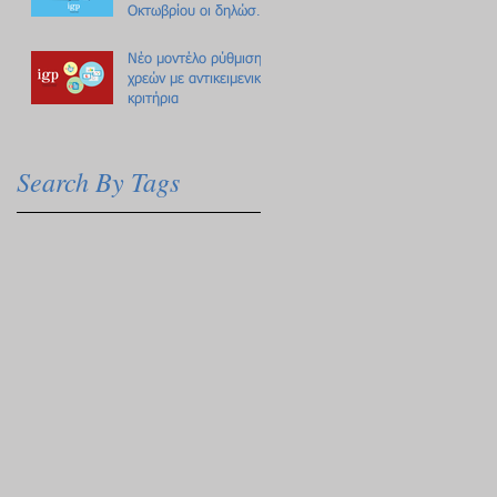
Οκτωβρίου οι δηλώσεις
Πόθεν Έσχες
Νέο μοντέλο ρύθμισης
χρεών με αντικειμενικά
κριτήρια
Search By Tags