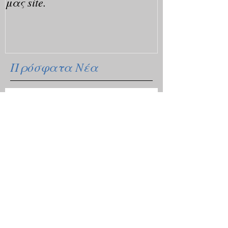
μας site.
Πρόσφατα Νέα
Ανοίγει η πλατφόρμα
υποβολής αιτήσεων για
κρατικό δάνειο
Οδηγίες για τις μετακινήσεις
λόγω Κοροναϊού - 18
ερωτήσεις / απαντήσεις
Επίδομα θέρμανσης: Ξεκινάει
η διάθεση του πετρελαίου