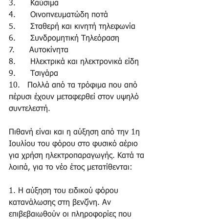
3.      Καύσιμα
4.      Οινοπνευματώδη ποτά
5.      Σταθερή και κινητή τηλεφωνία
6.      Συνδρομητική Τηλεόραση
7.      Αυτοκίνητα
8.      Ηλεκτρικά και ηλεκτρονικά είδη
9.      Τσιγάρα
10.   Πολλά από τα τρόφιμα που από 
πέρυσι έχουν μεταφερθεί στον υψηλό 
συντελεστή.
Πιθανή είναι και η αύξηση από την 1η 
Ιουλίου του φόρου στο φυσικό αέριο 
για χρήση ηλεκτροπαραγωγής. Κατά τα 
λοιπά, για το νέο έτος μετατίθενται:
1. Η αύξηση του ειδικού φόρου 
κατανάλωσης στη βενζίνη. Αν 
επιβεβαιωθούν οι πληροφορίες που 