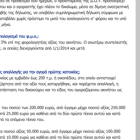
σα σε προθεσμία δύο ημερών, ο προϊστάμενος της Δ.Ο.Υ. προσδιορίζει 
του και ο αγοραστής έχει πλέον το δικαίωμα, μέσα σε δίμηνη ανατρεπτική 
αβής της δήλωσης, να υποβάλει συμπληρωματική δήλωση σύμφωνα με 
καταβάλει χωρίς πρόστιμο το μισό του αναλογούντο σ' φόρου και το υπό 
 μήνα.
υπολογισμό του φ.μ.α.;
 3% επί της φορολογητέας αξίας του ακινήτου. Ο ανωτέρω συντελεστής 
 οι οποίες διενεργούνται από 1/1/2014 και μετά
ης απαλλαγής για την αγορά πρώτης κατοικίας;
κίας με εμβαδόν έως 200 τ.μ. ή οικοπέδου, στο οποίο αντιστοιχεί 
εξάρτητα από την αξία τους καταργήθηκε, και παρέχεται απαλλαγή, η 
κατάσταση του δικαιούχου και το είδος του αγοραζόμενου ακινήτου ως 
ρι του ποσού των 200.000 ευρώ, από έγγαμο μέχρι ποσού αξίας 250.000 
τά 25.000 ευρώ για καθένα από τα δύο πρώτα τέκνα αυτού και κατά 
από τα επόμενα τέκνα του.
ρι ποσού αξίας 50.000 ευρώ, από έγγαμο μέχρι ποσού αξίας 100.000 
τά 10.000 ευρώ για καθένα από τα δύο πρώτα τέκνα αυτού και κατά 