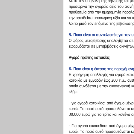
Κατά την υποβολή της δήλωσης και μέ
προσωρινά την αγοραία αξία του ακινή
προθεσμία από την ημερομηνία παραλ
την ορισθείσα προσωρινή αξία και να 
λοιπο μισό τον επόμενο της βεβαίωσης
5. Ποιοι είναι οι συντελεστές για τον 
O φόρος μεταβίβασης υπολογίζεται σε
εφαρμόζεται σε μεταβιβάσεις ακινήτων,
Αγορά πρώτης κατοικίας
6. Ποια είναι η έκταση της παρεχόμεν
Η χορήγηση απαλλαγής για αγορά κατοι
κατοικία με εμβαδόν έως 200 τ.μ., αν
οποία συνδέεται με την οικογενειακή 
εξής:
- για αγορά κατοικίας: από άγαμο μέχ
ευρώ. Το ποσό αυτό προσαυξάνεται κα
30.000 ευρώ για το τρίτο και καθένα 
- Για αγορά οικοπέδου: από άγαμο μέχ
ευρώ. Το ποσό αυτό προσαυξάνεται κα