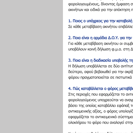
φορολογουμένους, δίνοντας έμφαση στ
ακινήτων και ειδικά για την απόκτηση 
1. Ποιος ο υπόχρεος για την καταβολ
Σε κάθε μεταβίβαση ακινήτου επιβάλλε
2. Ποια είναι η αρμόδια Δ.Ο.Υ. για τη
Για κάθε μεταβίβαση ακινήτου οι συμβ
υποβάλουν κοινή δήλωση φ.μ.α. στη Δ.
3. Ποια είναι η διαδικασία υποβολής τ
Η δήλωση υποβάλλεται σε δύο αντίτυπα
δεύτερο, αφού βεβαιωθεί για την ακρί
φόρου πραγματοποιείται σε πιστωτικά
4. Πώς καταβάλλεται ο φόρος μεταβίβ
Στις περιοχές που εφαρμόζεται το αντ
φορολογούμενος υποχρεούται να αναγρά
βάσει της οποίας καταβάλλει εφάπαξ τ
αντικειμενικής αξίας, ο φόρος υπολογίζ
εφαρμόζεται το αντικειμενικό σύστημ
ολοκλήρου το φόρο που αναλογεί στην