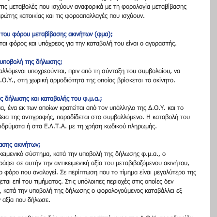
ις μεταβολές που ισχύουν αναφορικά με τη φορολογία μεταβίβασης 
πρώτης κατοικίας και τις φοροαπαλλαγές που ισχύουν.
ή του φόρου μεταβίβασης ακινήτων (φμα);
ται φόρος και υπόχρεος για την καταβολή του είναι ο αγοραστής.
ν υποβολή της δήλωσης;
αλλόμενοι υποχρεούνται, πριν από τη σύνταξη του συμβολαίου, να 
Ο.Υ., στη χωρική αρμοδιότητα της οποίας βρίσκεται το ακίνητο.
ης δήλωσης και καταβολής του φ.μ.α.;
, ένα εκ των οποίων κρατείται από τον υπάλληλο της Δ.Ο.Υ. και το 
βεια της αντιγραφής, παραδίδεται στο συμβαλλόμενο. Η καταβολή του 
 ιδρύματα ή στα Ε.Λ.Τ.Α. με τη χρήση κωδικού πληρωμής.
ασης ακινήτων;
ικειμενικό σύστημα, κατά την υποβολή της δήλωσης φ.μ.α., ο 
φει σε αυτήν την αντικειμενική αξία του μεταβιβαζόμενου ακινήτου, 
ο φόρο που αναλογεί. Σε περίπτωση που το τίμημα είναι μεγαλύτερο της 
εται επί του τιμήματος. Στις υπόλοιπες περιοχές στις οποίες δεν 
α, κατά την υποβολή της δήλωσης ο φορολογούμενος καταβάλλει εξ 
 αξία που δήλωσε.