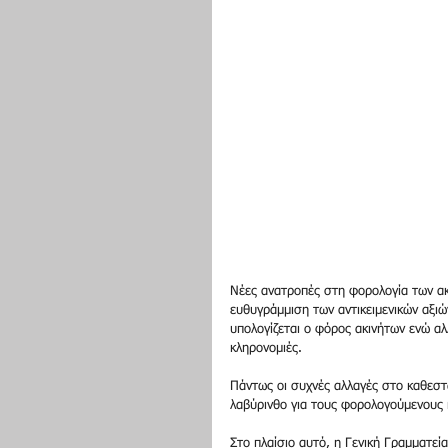
Νέες ανατροπές στη φορολογία των ακ
ευθυγράμμιση των αντικειμενικών αξιώ
υπολογίζεται ο φόρος ακινήτων ενώ αλ
κληρονομιές.
Πάντως οι συχνές αλλαγές στο καθεστ
λαβύρινθο για τους φορολογούμενους 
Στο πλαίσιο αυτό, η Γενική Γραμματε