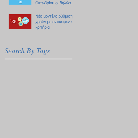
Οκτωβρίου οι δηλώσεις
Πόθεν Έσχες
Νέο μοντέλο ρύθμισης
χρεών με αντικειμενικά
κριτήρια
Search By Tags