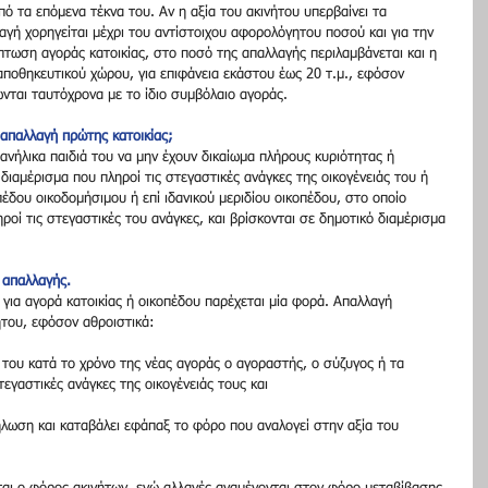
πό τα επόμενα τέκνα του. Αν η αξία του ακινήτου υπερβαίνει τα 
γή χορηγείται μέχρι του αντίστοιχου αφορολόγητου ποσού και για την 
ίπτωση αγοράς κατοικίας, στο ποσό της απαλλαγής περιλαμβάνεται και η 
αποθηκευτικού χώρου, για επιφάνεια εκάστου έως 20 τ.μ., εφόσον 
ώνται ταυτόχρονα με το ίδιο συμβόλαιο αγοράς.
ν απαλλαγή πρώτης κατοικίας;
ανήλικα παιδιά του να μην έχουν δικαίωμα πλήρους κυριότητας ή 
 διαμέρισμα που πληροί τις στεγαστικές ανάγκες της οικογένειάς του ή 
έδου οικοδομήσιμου ή επί ιδανικού μεριδίου οικοπέδου, στο οποίο 
ροί τις στεγαστικές του ανάγκες, και βρίσκονται σε δημοτικό διαμέρισμα 
 απαλλαγής.
για αγορά κατοικίας ή οικοπέδου παρέχεται μία φορά. Απαλλαγή 
νήτου, εφόσον αθροιστικά:
ά του κατά το χρόνο της νέας αγοράς ο αγοραστής, ο σύζυγος ή τα 
τεγαστικές ανάγκες της οικογένειάς τους και
ήλωση και καταβάλει εφάπαξ το φόρο που αναλογεί στην αξία του 