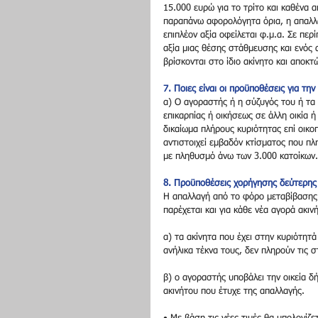
15.000 ευρώ για το τρίτο και καθένα α
παραπάνω αφορολόγητα όρια, η απαλλα
επιπλέον αξία οφείλεται φ.μ.α. Σε περ
αξία μιας θέσης στάθμευσης και ενός 
βρίσκονται στο ίδιο ακίνητο και αποκτ
7. Ποιες είναι οι προϋποθέσεις για τη
α) Ο αγοραστής ή η σύζυγός του ή τα 
επικαρπίας ή οικήσεως σε άλλη οικία ή
δικαίωμα πλήρους κυριότητας επί οικοπ
αντιστοιχεί εμβαδόν κτίσματος που πλη
με πληθυσμό άνω των 3.000 κατοίκων.
8. Προϋποθέσεις χορήγησης δεύτερης
Η απαλλαγή από το φόρο μεταβίβασης 
παρέχεται και για κάθε νέα αγορά ακι
α) τα ακίνητα που έχει στην κυριότητ
ανήλικα τέκνα τους, δεν πληρούν τις σ
β) ο αγοραστής υποβάλει την οικεία δ
ακινήτου που έτυχε της απαλλαγής.