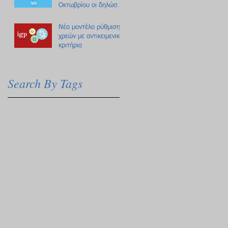
Οκτωβρίου οι δηλώσεις
Πόθεν Έσχες
Νέο μοντέλο ρύθμισης
χρεών με αντικειμενικά
κριτήρια
Search By Tags