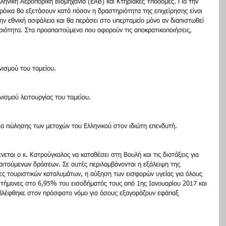
ηνική Αεροπορική Βιομηχανία (ΕΑΒ) και Κτηριακές Υποδομές. Για την 
τρόικα θα εξετάσουν κατά πόσον η δραστηριότητα της επιχείρησης είναι 
την εθνική ασφάλεια και θα περάσει στο υπερταμείο μόνο αν διαπιστωθεί 
ηριότητα. Στα προαπαιτούμενα που αφορούν τις αποκρατικοποιήσεις, 
:
ισμού του ταμείου.
ισμού λειτουργίας του ταμείου.
α πώλησης των μετοχών του Ελληνικού στον ιδιώτη επενδυτή.
εται ο κ. Κατρούγκαλος να καταθέσει στη Βουλή και τις διατάξεις για 
ιτούμενων δράσεων. Σε αυτές περιλαμβάνονται η εξάλειψη της 
ες τουριστικών καταλυμάτων, η αύξηση των εισφορών υγείας για όλους 
ιστήμονες στο 6,95% του εισοδήματός τους από 1ης Ιανουαρίου 2017 και 
λέφθηκε στον πρόσφατο νόμο για όσους εξαγοράζουν εφάπαξ 