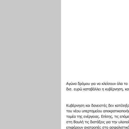
Αγώνα δρόμου για να κλείσουν όλα τα
δισ. ευρώ καταβάλλει η κυβέρνηση, κ
Κυβέρνηση και δανειστές δεν κατέληξ
του νέου υπερταμείου αποκρατικοποιή
τομέα της ενέργειας. Επίσης, τις επό
στη Βουλή τις διατάξεις για την υλοπ
επιφέρουν ανατροπές στο ασφαλιστικ