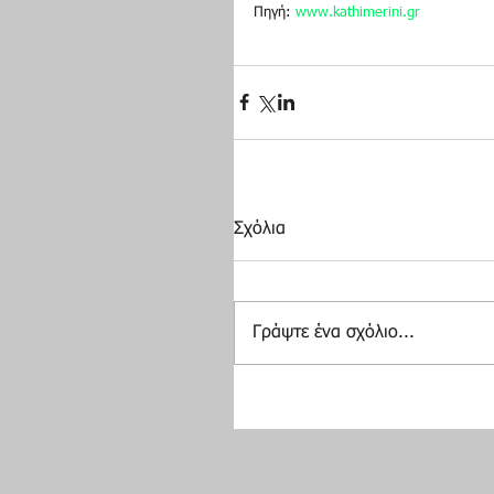
Πηγή: 
www.kathimerini.gr
Σχόλια
Γράψτε ένα σχόλιο...