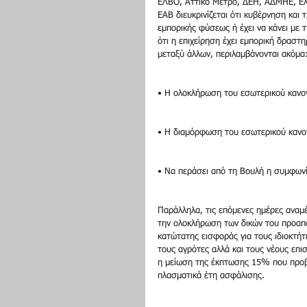
ΕΛΒΟ, Αττικό Μετρό, ΔΕΗ, ΑΔΜΗΕ, Ελλ
ΕΑΒ διευκρινίζεται ότι κυβέρνηση και 
εμπορικής φύσεως ή έχει να κάνει με 
ότι η επιχείρηση έχει εμπορική δραστ
μεταξύ άλλων, περιλαμβάνονται ακόμα
• Η ολοκλήρωση του εσωτερικού κανον
• Η διαμόρφωση του εσωτερικού κανον
• Να περάσει από τη Βουλή η συμφωνί
Παράλληλα, τις επόμενες ημέρες αναμέν
την ολοκλήρωση των δικών του προαπα
κατώτατης εισφοράς για τους ιδιοκτήτ
τους αγρότες αλλά και τους νέους επ
η μείωση της έκπτωσης 15% που προβ
πλασματικά έτη ασφάλισης.