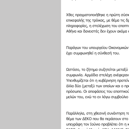
Χθες πραγματοποιήθηκε η πρώτη σύσκ
επικεφαλής της τρόικας, με θέμα τις 
πληροφορίες, η στελέχωση του εποπτι
Αθήνα και δανειστές δεν έχουν ακόμα κ
Παράγων του υπουργείου Οικονομικών 
έχει συμφωνηθεί η σύνθεσή του.
Ωστόσο, το ζήτημα συζητείται μεταξύ
συμφωνία. Αρμόδια στελέχη ανέφεραν 
Υπενθυμίζεται ότι η κυβέρνηση προτείν
άλλα δύο (μεταξύ των οποίων και ο πρό
πρόσωπο. Οι αποφάσεις του εποπτικού
μελών του, ενώ το εν λόγω συμβούλιο θ
Παράλληλα, στη χθεσινή συνάντηση το
θέμα των ΔΕΚΟ που θα περάσουν στο ν
υπεγράφη τον Ιούνιο προβλέπει ότι η 