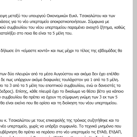
εψη μεταξύ του υπουργού Οικονομικών Ευκλ. Τσακαλώτου και των 
δράσεις για το νέο υπερταμείο αποκρατικοποιήσεων. Σύμφωνα με 
κού συμβουλίου του νέου υπερταμείου παραμένει ανοιχτό ζήτημα, καθώς 
αταλήξει στο ποια θα είναι τα 5 μέλη του.
δήλωσε ότι «είμαστε κοντά» και πως μέχρι το τέλος της εβδομάδας θα 
 των δύο πλευρών από τα μέσα Αυγούστου και ακόμα δεν έχει επέλθει 
δε πως υπάρχουν ακόμα διαφωνίες τουλάχιστον για 1 από τα 5 μέλη. 
ει τα 3 από τα 5 μέλη του εποπτικού συμβουλίου, ενώ οι δανειστές τα 
εδρος). Επίσης, κάθε πλευρά έχει το δικαίωμα να θέσει βέτο για κάποιο 
 συμβουλίου θα πρέπει να έχουν τη σύμφωνη γνώμη των 3 εκ των 5 
α είναι εκείνο που θα ορίσει και τη διοίκηση του νέου υπερταμείου.
υ κ. Τσακαλώτου με τους επικεφαλής της τρόικας συζητήθηκε και το 
έο υπερταμείο, χωρίς να υπάρξει συμφωνία. Το τεχνικό μνημόνιο που 
κυβέρνηση θα πρέπει να περάσει στο νέο υπερταμείο τις ΕΥΑΘ, ΕΥΔΑΠ, 