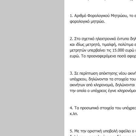
1. Αριθμό Φορολογικού Μητρώου, το ε
φορολογικό μητρώο.
2. Στο σχετικό ηλεκτρονικό έντυπο δ
και ιδίως μετρητά, τιμαλφή, πολύτιμα 
μετρητών υπερβαίνει τις 15.000 ευρώ 
ευρώ. Τα προαναφερόμενα ποσά αφορού
3. Σε περίπτωση απόκτησης νέου ακιν
υπόχρεου, δηλώνονται τα στοιχεία το
ακινήτων από κληρονομιά, δηλώνονται 
την οποία ο υπόχρεος έγινε κληρονόμο
4. Τα προσωπικά στοιχεία του υπόχρε
κ.λπ.
5. Με την οριστική υποβολή οφείλει ο