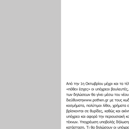
Από την 1η Οκτωβρίου μέχρι και τα τ
«πόθεν έσχες» οι υπόχρεοι βουλευτές, 
των δηλώσεων θα γίνει μέσω του νέο
διεύθυνσηwww.pothen.gr με τους κωδι
κοσμήματα, πολύτιμοι λίθοι, χρήματα 
βρίσκονται σε θυρίδες, καθώς και ακί
υπόχρεο και αφορά την περιουσιακή κα
τέκνων. Υποχρέωση υποβολής δήλωσης 
κατάσταση. Τι θα δηλώσουν οι υπόχρε