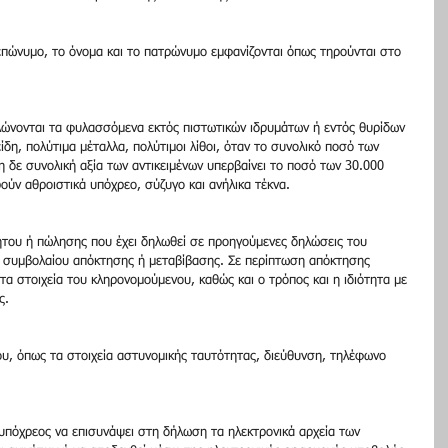
πώνυμο, το όνομα και το πατρώνυμο εμφανίζονται όπως τηρούνται στο 
ηλώνονται τα φυλασσόμενα εκτός πιστωτικών ιδρυμάτων ή εντός θυρίδων 
είδη, πολύτιμα μέταλλα, πολύτιμοι λίθοι, όταν το συνολικό ποσό των 
η δε συνολική αξία των αντικειμένων υπερβαίνει το ποσό των 30.000 
ν αθροιστικά υπόχρεο, σύζυγο και ανήλικα τέκνα.
ήτου ή πώλησης που έχει δηλωθεί σε προηγούμενες δηλώσεις του 
υ συμβολαίου απόκτησης ή μεταβίβασης. Σε περίπτωση απόκτησης 
τα στοιχεία του κληρονομούμενου, καθώς και ο τρόπος και η ιδιότητα με 
ς.
ου, όπως τα στοιχεία αστυνομικής ταυτότητας, διεύθυνση, τηλέφωνο 
 υπόχρεος να επισυνάψει στη δήλωση τα ηλεκτρονικά αρχεία των 