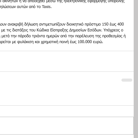
 ακινήτων ή να αποδεχθεί μέσω της ηλεκτρονικής εφαρμογής υποβολής 
ηλώσεων αυτών από το Taxis.
υν ανακριβή δήλωση αντιμετωπίζουν διοικητικό πρόστιμο 150 έως 400 
 με τις διατάξεις του Κώδικα Είσπραξης Δημοσίων Εσόδων. Υπόχρεος ο 
η μετά την πάροδο τριάντα ημερών από την παρέλευση της προθεσμίας ή 
ρείται με φυλάκιση και χρηματική ποινή έως 100.000 ευρώ.