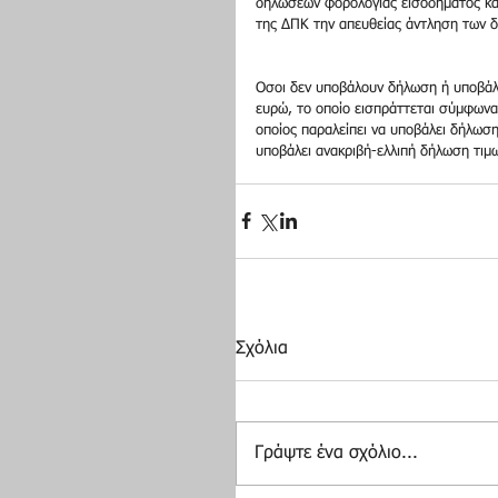
δηλώσεων φορολογίας εισοδήματος και
της ΔΠΚ την απευθείας άντληση των δ
Οσοι δεν υποβάλουν δήλωση ή υποβάλο
ευρώ, το οποίο εισπράττεται σύμφωνα
οποίος παραλείπει να υποβάλει δήλωσ
υποβάλει ανακριβή-ελλιπή δήλωση τιμω
Σχόλια
Γράψτε ένα σχόλιο...