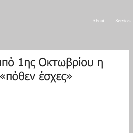
About
Services
από 1ης Οκτωβρίου η
«πόθεν έσχες»