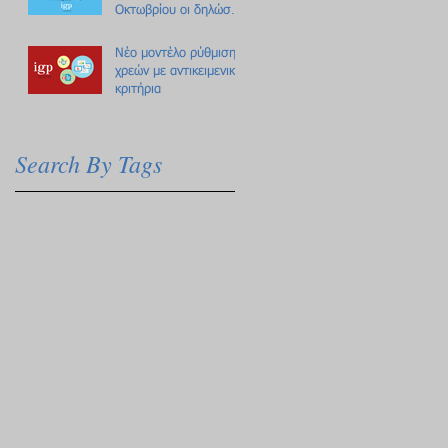
Οκτωβρίου οι δηλώσεις
Πόθεν Έσχες
Νέο μοντέλο ρύθμισης
χρεών με αντικειμενικά
κριτήρια
Search By Tags