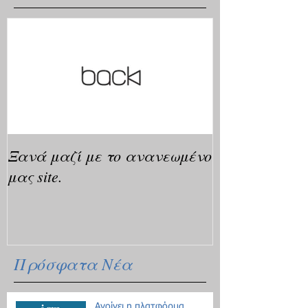
Ξανά μαζί με το ανανεωμένο
μας site.
Πρόσφατα Νέα
Ανοίγει η πλατφόρμα