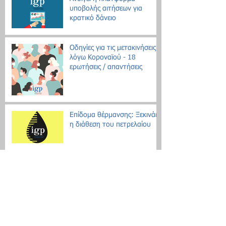
υποβολής αιτήσεων για
κρατικό δάνειο
Οδηγίες για τις μετακινήσεις
λόγω Κοροναϊού - 18
ερωτήσεις / απαντήσεις
Επίδομα θέρμανσης: Ξεκινάει
η διάθεση του πετρελαίου
Εθνική Αρχή Διαφάνειας: Έως
τις 31 Οκτωβρίου οι δηλώσεις
Πόθεν Έσχες
Νέο μοντέλο ρύθμισης χρεών
με αντικειμενικά κριτήρια