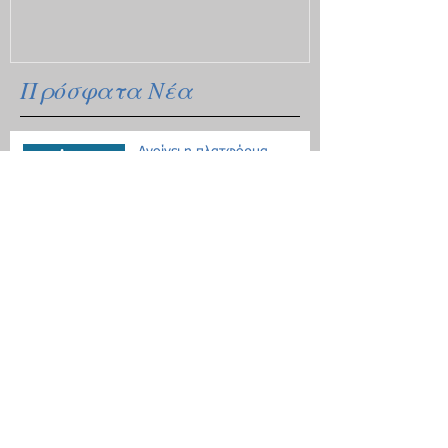
Πρόσφατα Νέα
Ανοίγει η πλατφόρμα
υποβολής αιτήσεων για
κρατικό δάνειο
Οδηγίες για τις μετακινήσεις
λόγω Κοροναϊού - 18
ερωτήσεις / απαντήσεις
Επίδομα θέρμανσης: Ξεκινάει
η διάθεση του πετρελαίου