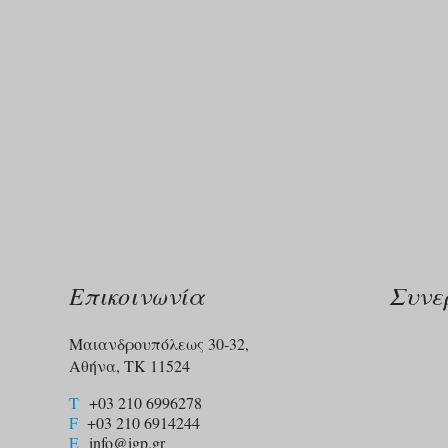
Επικοινωνία
Συνε
Μαιανδρουπόλεως 30-32,
Αθήνα, ΤΚ 11524
T
+03 210 6996278
F
+03 210 6914244​
E
info@igp.gr