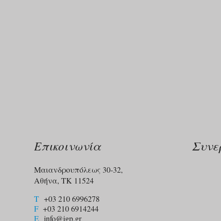
Επικοινωνία
Συνε
Μαιανδρουπόλεως 30-32,
Αθήνα, ΤΚ 11524
T
+03 210 6996278
F
+03 210 6914244​
E
info@igp.gr