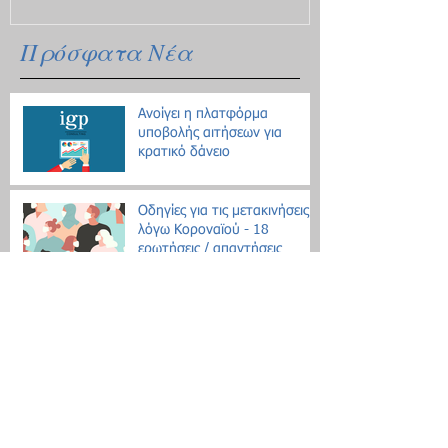
Πρόσφατα Νέα
Ανοίγει η πλατφόρμα
υποβολής αιτήσεων για
κρατικό δάνειο
Οδηγίες για τις μετακινήσεις
λόγω Κοροναϊού - 18
ερωτήσεις / απαντήσεις
Επίδομα θέρμανσης: Ξεκινάει
η διάθεση του πετρελαίου
Εθνική Αρχή Διαφάνειας: Έως