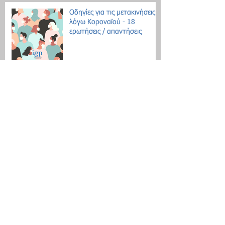
Οδηγίες για τις μετακινήσεις
λόγω Κοροναϊού - 18
ερωτήσεις / απαντήσεις
Επίδομα θέρμανσης: Ξεκινάει
η διάθεση του πετρελαίου
Εθνική Αρχή Διαφάνειας: Έως
τις 31 Οκτωβρίου οι δηλώσεις
Πόθεν Έσχες
Νέο μοντέλο ρύθμισης χρεών
με αντικειμενικά κριτήρια
Search By Tags