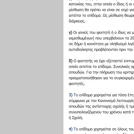
κατοικίας του, στην οποία ο ίδιος ή οι
μίσθωση θα πρέπει να είναι σε ισχύ γι
αιτείται το επίδομα. Ως μίσθωση θεωρε
διάρκειας.
γ)
 Οι γονείς του φοιτητή ή ο ίδιος να 
εκμισθωμένων) που υπερβαίνουν τα 200
σε δήμο ή κοινότητα με πληθυσμό λιγό
αυτοδιοίκησης προβλέπονταν πριν την 
δ)
 Ο φοιτητής να έχει εξεταστεί επιτ
οποίο αιτείται το επίδομα. Συνολικός
σπουδών. Για την πλήρωση του κριτηρί
πραγματοποιήθηκαν για το συγκεκριμέν
φοιτητές.
3)
 Το επίδομα χορηγείται για τόσα έτη
σύμφωνα με τον Κανονισμό Λειτουργίας 
σπουδών της αντίστοιχης σχολής ή τμ
συνυπολογιζόμενου του χρόνου κατά τ
ή Σχολή.
4)
 Το επίδομα χορηγείται σε όλους το