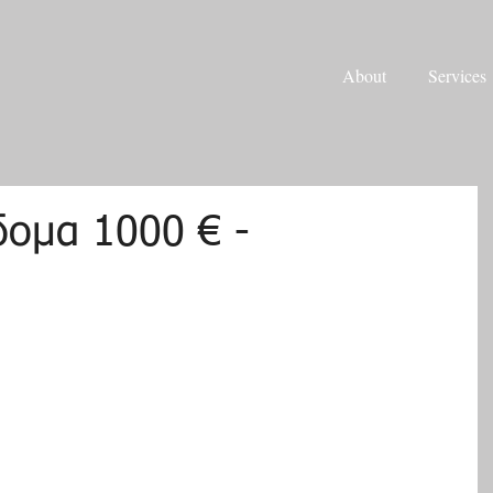
About
Services
δομα 1000 € -