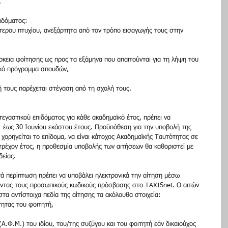
.
πιδόματος:
ύτερου πτυχίου, ανεξάρτητα από τον τρόπο εισαγωγής τους στην 
άρκεια φοίτησης ως προς τα εξάμηνα που απαιτούνται για τη λήψη του 
ικό πρόγραμμα σπουδών,
 ή τους παρέχεται στέγαση από τη σχολή τους.
τεγαστικού επιδόματος για κάθε ακαδημαϊκό έτος, πρέπει να 
1 έως 30 Ιουνίου εκάστου έτους. Προϋπόθεση για την υποβολή της 
ο χορηγείται το επίδομα, να είναι κάτοχος Ακαδημαϊκής Ταυτότητας σε 
ο τρέχον έτος, η προθεσμία υποβολής των αιτήσεων θα καθοριστεί με 
είας.
τά περίπτωση πρέπει να υποβάλει ηλεκτρονικά την αίτηση μέσω 
ώντας τους προσωπικούς κωδικούς πρόσβασης στο TAXISnet. Ο αιτών 
τα αντίστοιχα πεδία της αίτησης τα ακόλουθα στοιχεία:
τητας του φοιτητή,
.Φ.Μ.) του ιδίου, του/της συζύγου και του φοιτητή εάν δικαιούχος 