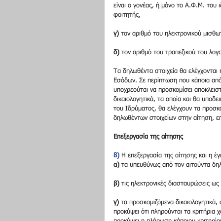
είναι ο γονέας, ή μόνο το Α.Φ.Μ. του 
φοιτητής,
γ)
 τον αριθμό του ηλεκτρονικού μισθω
δ)
 τον αριθμό του τραπεζικού του λογ
Τα δηλωθέντα στοιχεία θα ελέγχονται 
Εσόδων. Σε περίπτωση που κάποια από
υποχρεούται να προσκομίσει αποκλεισ
δικαιολογητικά, τα οποία και θα υποδ
του Ιδρύματος, θα ελέγχουν τα προσκο
δηλωθέντων στοιχείων στην αίτηση, επ
Επεξεργασία της αίτησης
8)
 Η επεξεργασία της αίτησης και η έ
α)
 τα υπευθύνως από τον αιτούντα δη
β)
 τις ηλεκτρονικές διασταυρώσεις ως
γ)
 τα προσκομιζόμενα δικαιολογητικά, 
προκύψει ότι πληρούνται τα κριτήρια 