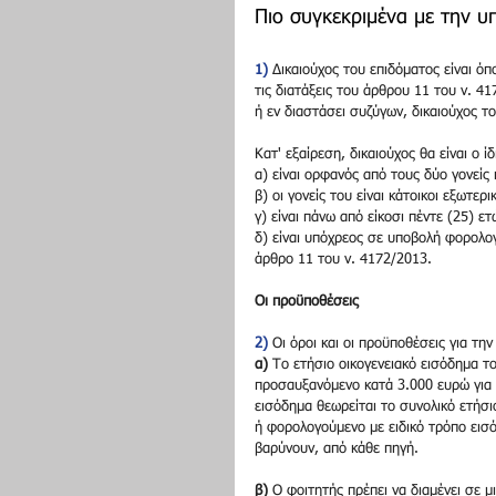
Πιο συγκεκριμένα με την υ
1)
 Δικαιούχος του επιδόματος είναι όπ
τις διατάξεις του άρθρου 11 του ν. 4
ή εν διαστάσει συζύγων, δικαιούχος το
Κατ' εξαίρεση, δικαιούχος θα είναι ο 
α) είναι ορφανός από τους δύο γονείς 
β) οι γονείς του είναι κάτοικοι εξωτερι
γ) είναι πάνω από είκοσι πέντε (25) ετ
δ) είναι υπόχρεος σε υποβολή φορολο
άρθρο 11 του ν. 4172/2013.
Οι προϋποθέσεις
2)
 Οι όροι και οι προϋποθέσεις για τ
α)
 Το ετήσιο οικογενειακό εισόδημα τ
προσαυξανόμενο κατά 3.000 ευρώ για κ
εισόδημα θεωρείται το συνολικό ετήσ
ή φορολογούμενο με ειδικό τρόπο εισ
βαρύνουν, από κάθε πηγή.
β)
 Ο φοιτητής πρέπει να διαμένει σε 