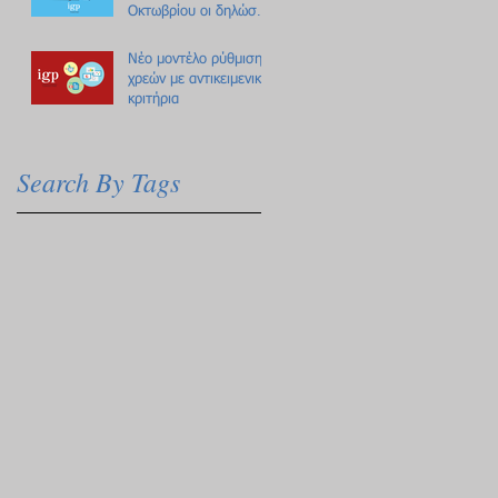
Οκτωβρίου οι δηλώσεις
Πόθεν Έσχες
Νέο μοντέλο ρύθμισης
χρεών με αντικειμενικά
κριτήρια
Search By Tags