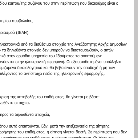
ιδίου καιτου/της συζύγου του στην περίπτωση που δικαιούχος είναι ο 
τηρίου συμβολαίου,
αριασμού (ΙΒΑΝ).
ηλεκτρονικά από τα διαθέσιμα στοιχεία της Ανεξάρτητης Αρχής Δημοσίων 
 τα δηλωθέντα στοιχεία δεν μπορούν να διασταυρωθούν, ο αιτών 
τικά στην αρμόδια υπηρεσία του Ιδρύματος τα απαιτούμενα 
εικνύονται στην ηλεκτρονική εφαρμογή. Οι εξουσιοδοτημένοι υπάλληλοι 
μιζόμενα δικαιολογητικά και θα βεβαιώνουν την αποδοχή ή μη των 
ιλέγοντας το αντίστοιχο πεδίο της ηλεκτρονικής εφαρμογής.
γκριση της καταβολής του επιδόματος, θα γίνεται με βάση:
λωθέντα στοιχεία,
 προς τα δηλωθέντα στοιχεία,
όπου αυτά απαιτούνται. Εάν, μετά την επεξεργασία της αίτησης, 
χορήγησης του επιδόματος, η αίτηση γίνεται δεκτή. Σε περίπτωση που δεν 