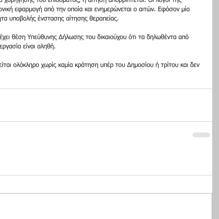
 χορήγησης του επιδόματος, η αίτηση απορρίπτεται. Οι λόγοι της 
νική εφαρμογή από την οποία και ενημερώνεται ο αιτών. Εφόσον μία 
ητα υποβολής ένστασης αίτησης θεραπείας.
πέχει θέση Υπεύθυνης Δήλωσης του δικαιούχου ότι τα δηλωθέντα από 
εργασία είναι αληθή.
είται ολόκληρο χωρίς καμία κράτηση υπέρ του Δημοσίου ή τρίτου και δεν 