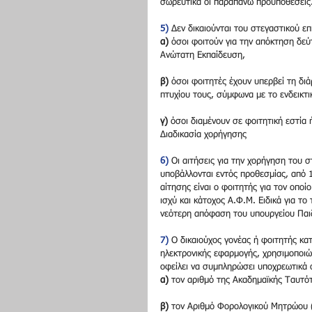
σωρευτικά οι παραπάνω προϋποθέσεις
5)
 Δεν δικαιούνται του στεγαστικού ε
α)
 όσοι φοιτούν για την απόκτηση δε
Ανώτατη Εκπαίδευση,
β)
 όσοι φοιτητές έχουν υπερβεί τη δι
πτυχίου τους, σύμφωνα με το ενδεικτ
γ)
 όσοι διαμένουν σε φοιτητική εστία
Διαδικασία χορήγησης
6)
 Οι αιτήσεις για την χορήγηση του σ
υποβάλλονται εντός προθεσμίας, από 
αίτησης είναι ο φοιτητής για τον οποί
ισχύ και κάτοχος Α.Φ.Μ. Ειδικά για τ
νεότερη απόφαση του υπουργείου Παιδ
7)
 Ο δικαιούχος γονέας ή φοιτητής κα
ηλεκτρονικής εφαρμογής, χρησιμοποι
οφείλει να συμπληρώσει υποχρεωτικά σ
α)
 τον αριθμό της Ακαδημαϊκής Ταυτό
β)
 τον Αριθμό Φορολογικού Μητρώου (Α