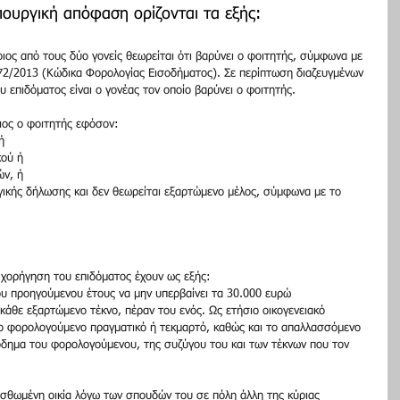
πουργική απόφαση ορίζονται τα εξής:
οιος από τους δύο γονείς θεωρείται ότι βαρύνει ο φοιτητής, σύμφωνα με 
172/2013 (Κώδικα Φορολογίας Εισοδήματος). Σε περίπτωση διαζευγμένων 
υ επιδόματος είναι ο γονέας τον οποίο βαρύνει ο φοιτητής.
ίδιος ο φοιτητής εφόσον:
ή
κού ή
ών, ή
γικής δήλωσης και δεν θεωρείται εξαρτώμενο μέλος, σύμφωνα με το 
ην χορήγηση του επιδόματος έχουν ως εξής:
ου προηγούμενου έτους να μην υπερβαίνει τα 30.000 ευρώ 
άθε εξαρτώμενο τέκνο, πέραν του ενός. Ως ετήσιο οικογενειακό 
ιο φορολογούμενο πραγματικό ή τεκμαρτό, καθώς και το απαλλασσόμενο 
όδημα του φορολογούμενου, της συζύγου του και των τέκνων που τον 
μισθωμένη οικία λόγω των σπουδών του σε πόλη άλλη της κύριας 