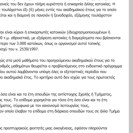
 γονείς του δεν έχουν πλήρη κυριότητα ή επικαρπία άλλης κατοικίας. Η 
α τουλάχιστον έξι (6) μήνες εντός του ακαδημαϊκού έτους για το οποίο 
ίται και η διαμονή σε πανσιόν ή ξενοδοχείο, εξάμηνης τουλάχιστον 
μην είναι κύριοι ή επικαρπωτές κατοικιών (ιδιοχρησιμοποιουμένων ή 
 τ.μ. αθροιστικά, με εξαίρεση κατοικίες ή διαμερίσματα που βρίσκονται 
τερο των 3.000 κατοίκων, όπως οι οργανισμοί αυτοί τοπικής 
ισχύ του ν. 2539/1997.
υχώς στα μισά μαθήματα του προηγούμενου ακαδημαϊκού έτους για το 
 αριθμός μαθημάτων θεωρείται ο προβλεπόμενος στο ενδεικτικό πρόγραμμα 
ου αυτού λαμβάνονται υπόψη όλες οι εξεταστικές περίοδοι που 
ο ακαδημαϊκό έτος. Το κριτήριο αυτό δεν ισχύει για τους πρωτοετείς 
 όσα είναι και τα έτη σπουδών της αντίστοιχης Σχολής ή Τμήματος, 
τους. Το επίδομα χορηγείται για τόσα έτη όσα είναι και τα έτη 
ήματος, σύμφωνα με τον κανονισμό λειτουργίας τους, 
ον οποίο έλαβαν το επίδομα στη διάρκεια σπουδών τους σε άλλο Τμήμα 
υς προπτυχιακούς φοιτητές μιας οικογένειας, εφόσον πληρούνται 