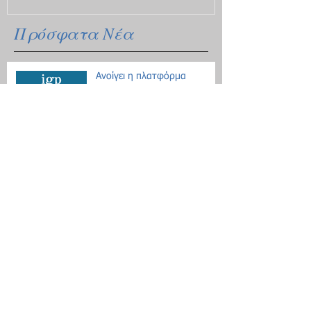
Πρόσφατα Νέα
Ανοίγει η πλατφόρμα
υποβολής αιτήσεων για
κρατικό δάνειο
Οδηγίες για τις μετακινήσεις
λόγω Κοροναϊού - 18
ερωτήσεις / απαντήσεις
Επίδομα θέρμανσης: Ξεκινάει
η διάθεση του πετρελαίου
Εθνική Αρχή Διαφάνειας: Έως