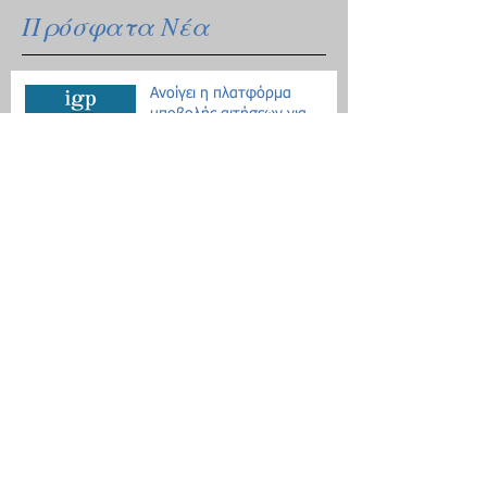
Πρόσφατα Νέα
Ανοίγει η πλατφόρμα
υποβολής αιτήσεων για
κρατικό δάνειο
Οδηγίες για τις μετακινήσεις
λόγω Κοροναϊού - 18
ερωτήσεις / απαντήσεις
Επίδομα θέρμανσης: Ξεκινάει
η διάθεση του πετρελαίου
Εθνική Αρχή Διαφάνειας: Έως
τις 31 Οκτωβρίου οι δηλώσεις