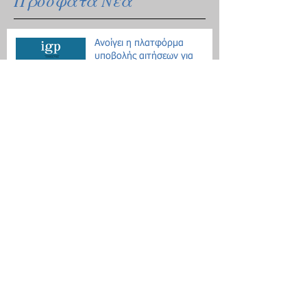
Πρόσφατα Νέα
Ανοίγει η πλατφόρμα
υποβολής αιτήσεων για
κρατικό δάνειο
Οδηγίες για τις μετακινήσεις
λόγω Κοροναϊού - 18
ερωτήσεις / απαντήσεις
Επίδομα θέρμανσης: Ξεκινάει
η διάθεση του πετρελαίου
Εθνική Αρχή Διαφάνειας: Έως
τις 31 Οκτωβρίου οι δηλώσεις
Πόθεν Έσχες