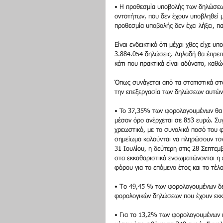
• Η προθεσμία υποβολής των δηλώσεω
οντοτήτων, που δεν έχουν υποβληθεί 
προθεσμία υποβολής δεν έχει λήξει, πα
Είναι ενδεικτικό ότι μέχρι χθες είχε 
3.884.054 δηλώσεις. Δηλαδή θα έπρεπε
κάτι που πρακτικά είναι αδύνατο, κα
Όπως συνάγεται από τα στατιστικά στοι
την επεξεργασία των δηλώσεων αυτών 
• To 37,35% των φορολογουμένων θα π
μέσον όρο ανέρχεται σε 853 ευρώ. Συγ
χρεωστικό, με το συνολικό ποσό του φ
σημείωμα καλούνται να πληρώσουν τον 
31 Ιουλίου, η δεύτερη στις 28 Σεπτεμ
στα εκκαθαριστικά ενσωματώνονται η 
φόρου για το επόμενο έτος και το τέλ
• Το 49,45 % των φορολογουμένων δεν
φορολογικών δηλώσεων που έχουν εκκαθ
• Για το 13,2% των φορολογουμένων 