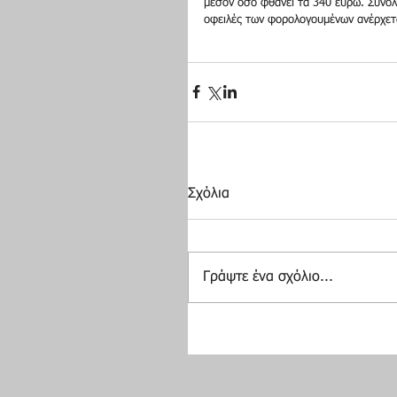
μέσον όσο φθάνει τα 340 ευρώ. Συνολ
οφειλές των φορολογουμένων ανέρχετα
Σχόλια
Γράψτε ένα σχόλιο...