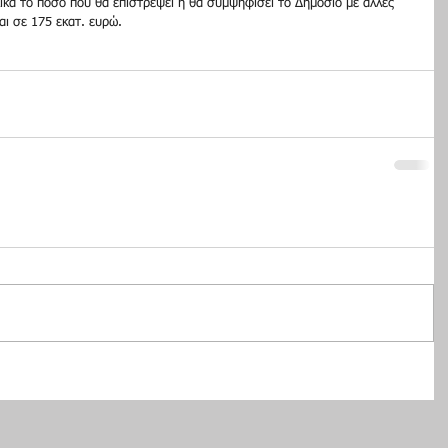
ικά το ποσό που θα επιστρέψει ή θα συμψηφίσει το Δημόσιο με άλλες 
ι σε 175 εκατ. ευρώ.