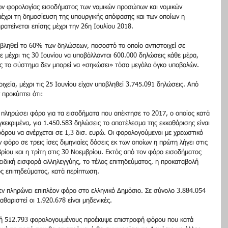
ν φορολογίας εισοδήματος των νομικών προσώπων και νομικών 
μέχρι τη δημοσίευση της υπουργικής απόφασης και των οποίων η 
ρατείνεται επίσης μέχρι την 26η Ιουλίου 2018.
υποβληθεί το 60% των δηλώσεων, ποσοστό το οποίο αντιστοιχεί σε 
 μέχρι τις 30 Ιουνίου να υποβάλλονται 600.000 δηλώσεις κάθε μέρα, 
θώς το σύστημα δεν μπορεί να «σηκώσει» τόσο μεγάλο όγκο υποβολών.
χεία, μέχρι τις 25 Ιουνίου είχαν υποβληθεί 3.745.091 δηλώσεις. Από 
προκύπτει ότι:
ληρώσει φόρο για τα εισοδήματα που απέκτησε το 2017, ο οποίος κατά 
κεκριμένα, για 1.450.583 δηλώσεις το αποτέλεσμα της εκκαθάρισης είναι 
όρου να ανέρχεται σε 1,3 δισ. ευρώ. Οι φορολογούμενοι με χρεωστικό 
φόρο σε τρεις ίσες διμηνιαίες δόσεις εκ των οποίων η πρώτη λήγει στις 
βρίου και η τρίτη στις 30 Νοεμβρίου. Εκτός από τον φόρο εισοδήματος 
ειδική εισφορά αλληλεγγύης, το τέλος επιτηδεύματος, η προκαταβολή 
ος επιτηδεύματος, κατά περίπτωση.
 πληρώνει επιπλέον φόρο στο ελληνικό Δημόσιο. Σε σύνολο 3.884.054 
αριστεί οι 1.920.678 είναι μηδενικές.
ή 512.793 φορολογουμένους προέκυψε επιστροφή φόρου που κατά 