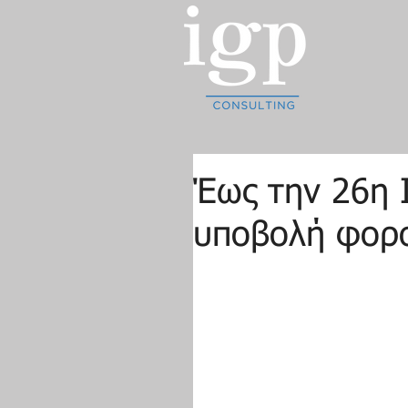
Έως την 26η Ι
υποβολή φορ