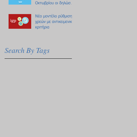
Οκτωβρίου οι δηλώσεις
Πόθεν Έσχες
Νέο μοντέλο ρύθμισης
χρεών με αντικειμενικά
κριτήρια
Search By Tags