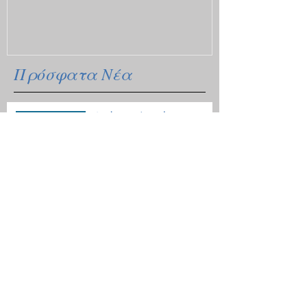
Πρόσφατα Νέα
Ανοίγει η πλατφόρμα
υποβολής αιτήσεων για
κρατικό δάνειο
Οδηγίες για τις μετακινήσεις
λόγω Κοροναϊού - 18
ερωτήσεις / απαντήσεις
Επίδομα θέρμανσης: Ξεκινάει
η διάθεση του πετρελαίου